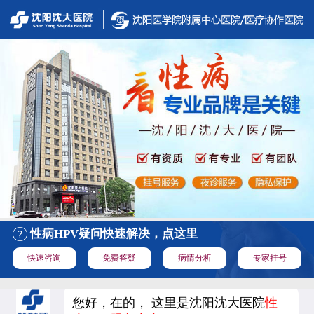
性病HPV疑问快速解决，点这里
快速咨询
免费答疑
病情分析
专家挂号
您好，在的， 这里是沈阳沈大医院
性