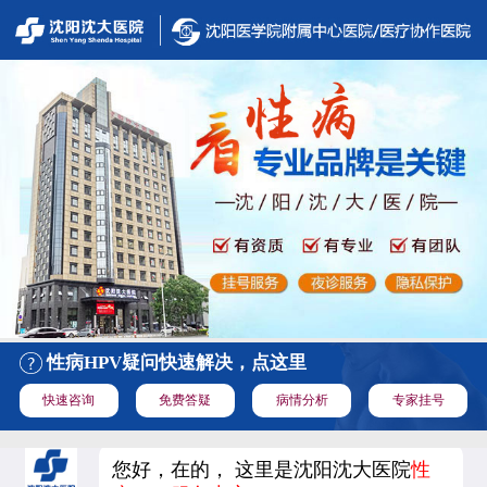
性病HPV疑问快速解决，点这里
快速咨询
免费答疑
病情分析
专家挂号
您好，在的， 这里是沈阳沈大医院
性